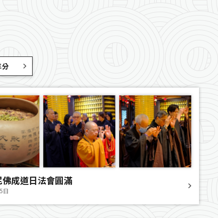
年分
尼佛成道日法會圓滿
25日